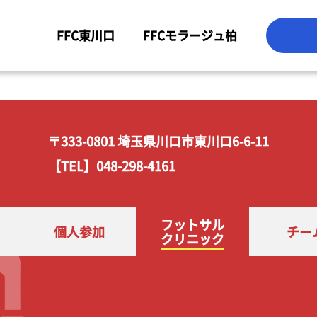
FFC東川口
FFCモラージュ柏
〒333-0801 埼玉県川口市東川口6-6-11
【TEL】048-298-4161
フットサル
個人参加
チー
クリニック